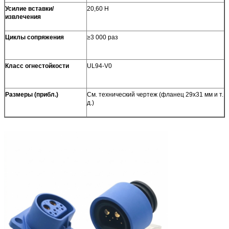
Усилие вставки/
20,60 Н
извлечения
Циклы сопряжения
≥3 000 раз
Класс огнестойкости
UL94-V0
Размеры (прибл.)
См. технический чертеж (фланец 29x31 мм и т.
д.)