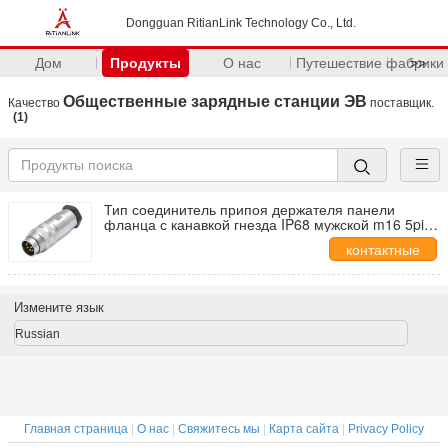
Dongguan RitianLink Technology Co., Ltd.
Дом
Продукты
О нас
Путешествие фабрики
>>
Общественные зарядные станции ЭВ
Качество
поставщик.
(1)
Тип соединитель припоя держателя панели
фланца с канавкой гнезда IP68 мужской m16 5pin
AISG
контактные
данные
Измените язык
Russian
Главная страница
|
О нас
|
Свяжитесь мы
|
Карта сайта
|
Privacy Policy