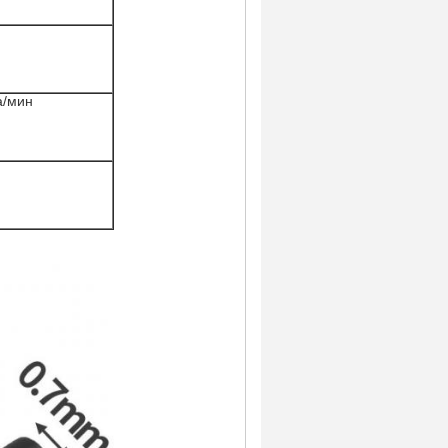
а/мин