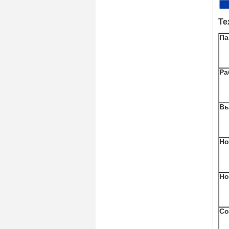
Те
Па
Ра
Вы
Но
Но
Со