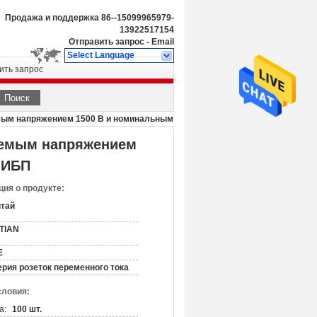
Продажа и поддержка
86--15099965979-
13922517154
Отправить запрос
-
Email
Select Language
ить запрос
Поиск
емым напряжением 1500 В и номинальным
аемым напряжением
 ИБП
ия о продукте:
итай
ITIAN
E
рия розеток переменного тока
словия:
а:
100 шт.