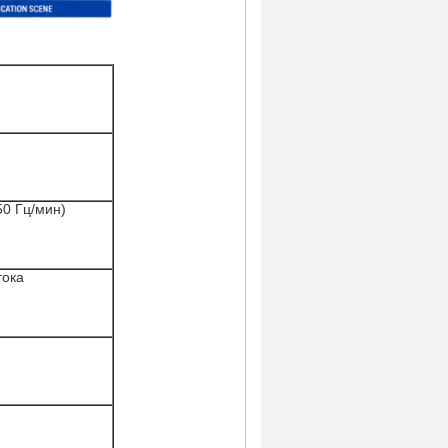
50 Гц/мин)
тока