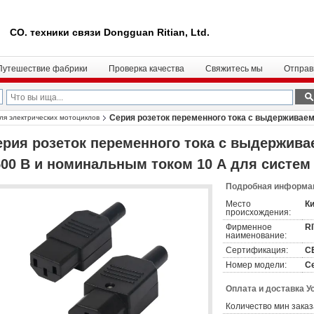
CO. техники связи Dongguan Ritian, Ltd.
Путешествие фабрики
Проверка качества
Свяжитесь мы
Отправ
Серия розеток переменного тока с выдержива
ля электрических мотоциклов
ерия розеток переменного тока с выдержив
500 В и номинальным током 10 А для систем
Подробная информац
Место
К
происхождения:
Фирменное
R
наименование:
Сертификация:
C
Номер модели:
Се
Оплата и доставка У
Количество мин заказ