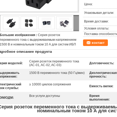
Цена:
Упаковывая детали:
Время доставки:
Условия оплаты:
Поставка способности
Большие изображения :
Серия розеток
переменного тока с выдерживаемым напряжением
контакт
1500 В и номинальным током 10 А для систем ИБП
дробное описание продукта
Серия розеток переменного тока
ерия моделей:
Долговечность:
(AC-01, AC-02, AC-03)
ыдерживать
1500 В переменного тока (50 Гц/мин)
Диэлектрическая
апряжение:
прочность:
лектрический
≥ 10000 циклов сопряжения
Емкость вилки:
рок службы:
Все услуги доступны
Время
ЭМ/ОДМ:
выполнения:
Серия розеток переменного тока с выдерживаемы
номинальным током 10 А для си