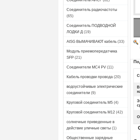
Соединитель АИСГ
(62)
Соединитель радиочастоты
(65)
Соединитель ПОДВОДНОЙ
ЛОДКИ Д
(19)
AISG ВЫМАЧИВАЮТ кабель
(33)
Модуль приемопередатчика
SFP
(21)
По
Соединители MC4 PV
(11)
С
Кабель проводки провода
(20)
водоустойчивые электрические
В
н
соединители
(9)
Э
Круговой соединитель M5
(4)
с
Круговой соединитель М12
(42)
О
солнечные приведенные в
действие уличные светы
(1)
Общественные зарядные