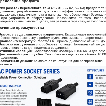
ределение продукта
рия
розеток переменного тока
(AC-01, AC-02, AC-03) предлагает
единения, разработанные для высокоэффективных применений
ддерживают различные токи и напряжения, обеспечивая безопасн
ектра устройств и оборудования. Независимо от того, испол
ммерческих или бытовых целях, эти разъемы гарантируют безопасн
ючевые преимущества
Высокое выдерживаемое напряжение
: Выдерживает переменный 
обеспечивая безопасную работу в условиях высокого напряжения.
Диапазон температур
: Работает в широком диапазоне от -40°C до 
Высокая нагрузочная способность по току
: Номинальный ток до
переменного тока для надежных соединений.
Отличная изоляция
: Сопротивление изоляции ≥100 МОм для безо
Длительный срок службы
: Способность выдерживать более 10 00
надежности.
Компактный дизайн
: Компактная конструкция для беспрепятствен
системы.