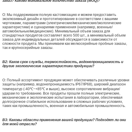
заказ? Каково минимальное количество заказа (MOQ)?
О: Мы поддерживаем полную кастомизацию и можем предоставить
эксклюзивный дизайн и прототипирование в соответствии с вашими
чертежами, параметрами (электрические/механические/экологические
характеристики) и сценариями применения (например, военные/
автомобильные/медицинские). Минимальный объем заказа для
стандартных продуктов составляет всего 500 шт., а минимальный объем
заказа для индивидуальных деталей обсуждается в зависимости от
сложности продукта. Мы принимаем как мелкосерийные пробные заказы,
так и крупносерийные заказы.
В2: Каков срок службы, термостойкость, водонепроницаемость и
другие экологические характеристики продукции?
О: Полный ассортимент продукции может обеспечивать различные уровни
защиты (например, водонепроницаемость IP67/IP68), широкий диапазон
температур (-40℃~+85℃ и выше), высокое сопротивление вибрации/
ударам по требованию. Все продукты прошли полные электрические,
механические и экологические испытания в лаборатории, обеспечивая
долгосрочное стабильное использование в сложных рабочих условиях,
таких как промышленность, военная и автомобильная промышленность.
В3: Каковы области применения вашей продукции? Подходят ли они
для моей отрасли?