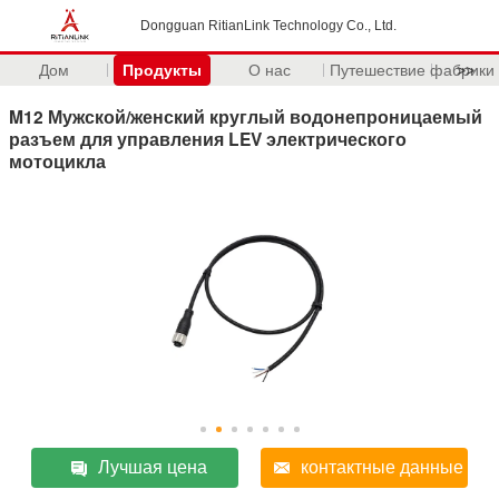
Dongguan RitianLink Technology Co., Ltd.
Дом
Продукты
О нас
Путешествие фабрики
>>
M12 Мужской/женский круглый водонепроницаемый
разъем для управления LEV электрического
мотоцикла
Лучшая цена
контактные данные