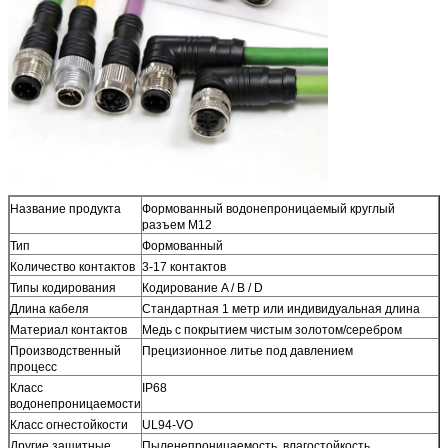
Название продукта
Формованный водонепроницаемый круглый
разъем M12
Тип
Формованный
Количество контактов
3-17 контактов
Типы кодирования
Кодирование A / B / D
Длина кабеля
Стандартная 1 метр или индивидуальная длина
Материал контактов
Медь с покрытием чистым золотом/серебром
Производственный
Прецизионное литье под давлением
процесс
Класс
IP68
водонепроницаемости
Класс огнестойкости
UL94-VO
Другие защитные
Пыленепроницаемость, влагостойкость,