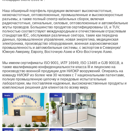
Наш обширный портфель продукции включает высокочастотные,
низкочастотные, оптоволоконные, промышленные и высокоскоростные
разъемы, а также полный спектр кабельных сборок, включая
радиочастотные, сигнальные, силовые, оптоволоконные и автомобильные
жгуты проводов. Большинство продуктов сертифицированы UL и TUV,
полностью соответствуют международным и отечественным отраслевым
стандартам IEC, обслуживая различные сектора, такие как передача
данных, промышленное управление, новая энергетика, медицинская
электроника, производство оборудования, военная аэрокосмическая
промышленность и автомобильные системы, с экспортом в Северную/
Южную Америку, Европу, Восточную Азию и Юго-Восточную Азию.
Мы имеем сертификаты ISO 9001, IATF 16949, ISO 13485 и GJB 9001B, а
также квалификацию конфиденциальности класса III и лицензию на
производство военной продукции для НИОКР вооружений. Опираясь на
команду НИОКР из более чем 30 человек с 7 национальными патентами,
полную промышленную цепочку и передовые испытательные
лаборатории, мы поставляем надежные, высококачественные продукты и
комплексные решения для клиентов по всему миру.