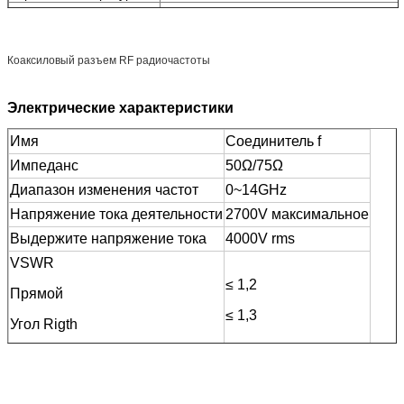
Женское insent
Материал куртки кабеля
Винт
Коаксиловый разъем RF радиочастоты
Гайка
Электрические характеристики
Имя
Соединитель f
Импеданс
50Ω/75Ω
Диапазон изменения частот
0~14GHz
Напряжение тока деятельности
2700V максимальное
Выдержите напряжение тока
4000V rms
VSWR
≤ 1,2
Прямой
≤ 1,3
Угол Rigth
Контактное сопротивление
≤5mΩ
- разбивочный контакт