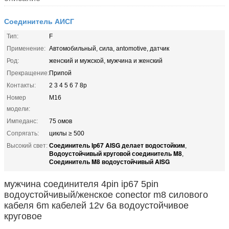
Соединитель АИСГ
Тип:
F
Применение:
Автомобильный, сила, antomotive, датчик
Род:
женский и мужской, мужчина и женский
Прекращение:
Припой
Контакты:
2 3 4 5 6 7 8p
Номер
M16
модели:
Импеданс:
75 омов
Сопрягать:
циклы ≥ 500
Соединитель Ip67 AISG делает водостойким
Высокий свет:
,
Водоустойчивый круговой соединитель M8
,
Соединитель M8 водоустойчивый AISG
мужчина соединителя 4pin ip67 5pin
водоустойчивый/женское conector m8 силового
кабеля 6m кабелей 12v 6a водоустойчивое
круговое