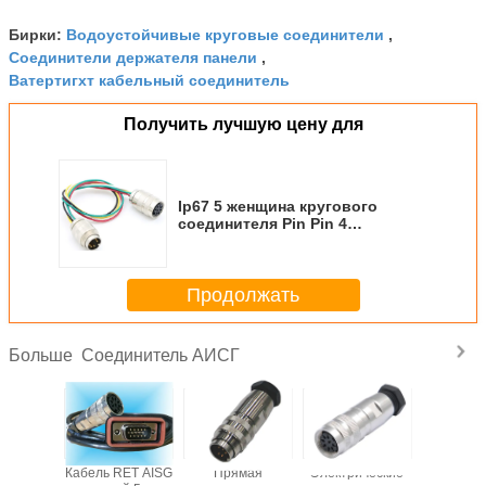
≤5mΩ
- наружный контакт
Водоустойчивые круговые соединители
Бирки:
,
Соединители держателя панели
Сопротивление изоляции
,
≥10000MΩ
Ватертигхт кабельный соединитель
Диапазон температур
-55°C~+155°C
Стойкость (matings)
>500
Получить лучшую цену для
Ip67 5 женщина кругового
соединителя Pin Pin 4
водоустойчивая мужская
привязывает 12V 6A 6m M8
Продолжать
Соединитель АИСГ
Больше
роницаемый
Кабель RET AISG
Прямая
Электрические
соедините