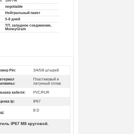
а:
100 ПК
negotiable
Нейтральный пакет
5-8 дней
T/T, западное соединение,
MoneyGram
омер Pin:
3/4/5/8 штырей
атериал
Пластиковый и
аковины:
латунный сплав
рышка кабеля:
PVC/PUR
ценка Ip:
IP67
B D
од:
тель IP67 M8 круговой
,