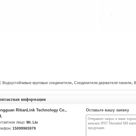
,
,
:
Водоустойчивые круговые соединители
Соединители держателя панели
В
онтактная информация
ngguan RitianLink Technology Co.,
Оставьте вашу заявку
d.
нтактное лицо:
Mr. Liu
лефон:
15099965979