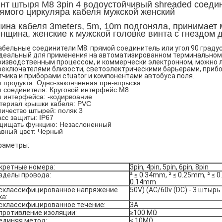
нт штыря M8 3pin 4 водоустойчивый shreaded соедин
ямого циркуляра кабеля мужской женский
ина кабеля 3meters, 5m, 10m подгоняла, принимает 
нщина, женские к мужской головке винта с гнездом д
кабельные соединители M8: прямой соединитель или угол 90 граду
идеальный для применения на автоматизированном терминальном 
оизводственным процессом, и коммерчески электронном, можно л
реключателями близости, светоэлектрическими барьерами, прибо
тчика и приборами ctuator и компонентами автобуса поля.
п продукта: Одно-законченная пре-впрыска
п соединителя: Круговой интерфейс M8
п интерфейса: -кодирвоание
териал крышки кабеля: PVC
личество штырей: поляк 3
асс защиты: IP67
щищать функцию: Незаслоненный
авный цвет: Черный
раметры:
кретные номера:
3pin, 4pin, 5pin, 6pin, 8pin
зделы провода:
² ≤ 0.34mm,
 ² ≤ 0.25mm, ² ≤ 
0.14mm
склассифицированное напряжение 
50V) (AC/60v (DC) - 3 штырь
ка:
склассифицированное течение:
3A
противление изоляции:
≥100 MΩ
единяя метод:
≤ 10
MΩ