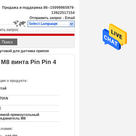
Продажа и поддержка
86--15099965979-
13922517154
Отправить запрос
-
Email
Select Language
ить запрос
Поиск
руговой для датчика припоя
M8 винта Pin Pin 4
ия о продукте:
итай
ITIAN
E
рямой прямоугольный
оединитель M8
словия: