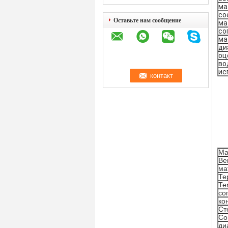
ма
со
Оставьте нам сообщение
ма
со
ма
ди
оц
во
ис
Ма
Ве
ма
Те
Те
со
ко
Ст
Со
ди