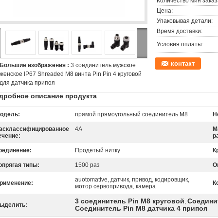
Количество мин заказ
Цена:
Упаковывая детали:
Время доставки:
Условия оплаты:
контакт
Большие изображения :
3 соединитель мужское
женское IP67 Shreaded M8 винта Pin Pin 4 круговой
для датчика припоя
дробное описание продукта
одель:
прямой прямоугольный соединитель M8
Н
асклассифицированное
4A
М
ечение:
р
оединение:
Продетый нитку
К
опрягая типы:
1500 раз
О
auotomative, датчик, привод, кодировщик,
рименение:
К
мотор сервопривода, камера
3 соединитель Pin M8 круговой
Соедини
,
ыделить:
Соединитель Pin M8 датчика 4 припоя