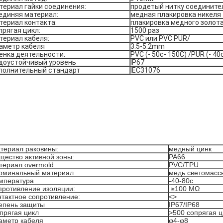
териал гайки соединения:
продетый нитку соедините
единяя материал:
медная плакировка никеля
териал контакта:
плакировка медного золот
прягая цикл:
1500 раз
териал кабеля:
PVC или PVC PUR/
аметр кабеля
3.5-5.2mm
енка деятельности:
PVC (- 50c- 150C) /PUR (- 40
доустойчивый уровень
IP67
полнительный стандарт
IEC31076
териал раковины:
медный цинк
щество активной зоны:
PA66
териал overmold
PVC/TPU
рминальный материал
медь светомасс
мпература
-40-80c
противление изоляции:
≥100 MΩ
нтактное сопротивление:
<>
епень защиты
IP67/IP68
прягая цикл
>500 сопрягая ц
аметр кабеля
φ4-φ8