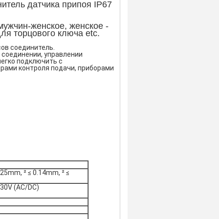
итель датчика припоя IP67
мужчин-женское, женское -
ля торцового ключа etc.
сов соединитель.
соединении, управлении 
егко подключить с 
рами контроля подачи, приборами 
0.25mm, ² ≤ 0.14mm, ² ≤ 
 30V (AC/DC)