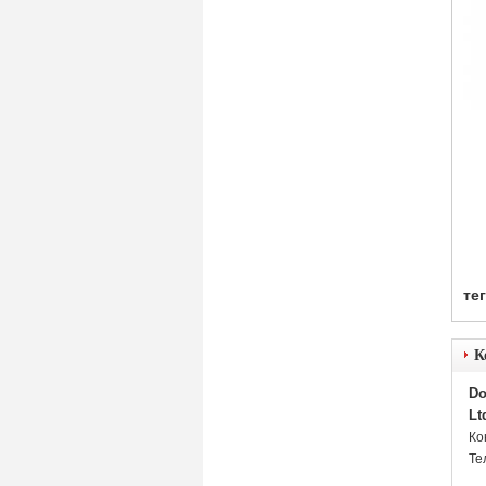
тег
К
Do
Lt
Ко
Те