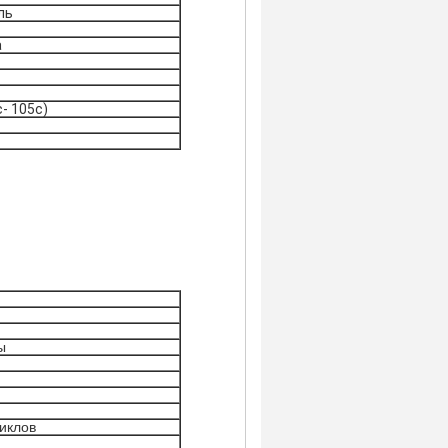
ль
а
c- 105c)
ы
иклов