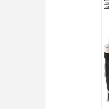
пр
цв