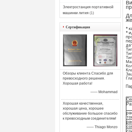
Ви
пр
Электростанция портативной
машинки лития
(1)
Дл
же
Сертификация
* 
* 
пр
пе
да
Ти
Ти
Ти
Ма
Ко
Кл
Обзоры клиента Спасибо для
За
Гл
превосходного решения.
Хорошая работа!
Па
—— Mohammad
Се
Хорошая качественная,
Ра
хорошая цена, хорошее
ра
обслуживание большое спасибо
то
к превосходным соединителям!
ра
со
—— Thiago Monzo
со