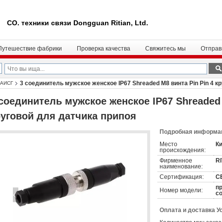
CO. техники связи Dongguan Ritian, Ltd.
Путешествие фабрики
Проверка качества
Свяжитесь мы
Отправ
3 соединитель мужское женское IP67 Shreaded M8 винта Pin Pin 4 к
 АИСГ
 соединитель мужское женское IP67 Shreaded 
руговой для датчика припоя
Подробная информац
Место
К
происхождения:
Фирменное
R
наименование:
Сертификация:
C
п
Номер модели:
с
Оплата и доставка У