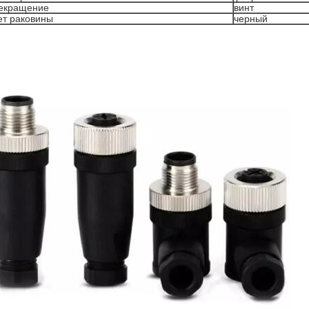
екращение
винт
ет раковины
черный