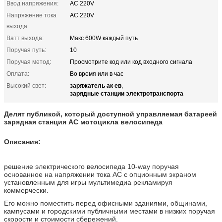
Ввод напряжения:
AC 220V
Напряжение тока
AC 220V
выхода:
Ватт выхода:
Макс 600W каждый путь
Поручая путь:
10
Поручая метод:
Просмотрите код или код входного сигнала
Оплата:
Во время или в час
заряжатель ак ев
Высокий свет:
,
зарядные станции электротранспорта
Делят публикой, который доступной управляемая батареей
зарядная станция AC мотоцикла велосипеда
Описания:
решение электрического велосипеда 10-way поручая
основанное на напряжении тока AC с опционным экраном
установленным для игры мультимедиа рекламируя
коммерчески.
Его можно поместить перед офисными зданиями, общинами,
кампусами и городскими публичными местами в низких поручая
скорости и стоимости сбережений.