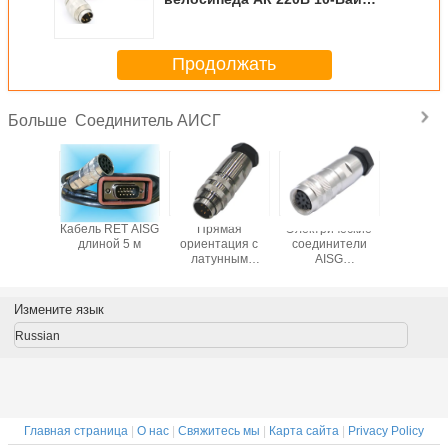
общественная электрическая
Продолжать
Соединитель АИСГ
Больше
роницаемый
Кабель RET AISG
Прямая
Электрические
соедините
ннектор
длиной 5 м
ориентация с
соединители
8 шты
латунным
AISG
соединителем
водоустойчивые,
материала IP67
5M порт Hw
IP68 AISG тела
кругового
Измените язык
соединителя 8
Pin
Russian
Главная страница
|
О нас
|
Свяжитесь мы
|
Карта сайта
|
Privacy Policy