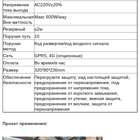
Напряжение
AC220V±20%
тока выхода
Максимальная
Макс 600W/way
Вне-ваттность
Резервный
≤2w
Поручая путь
10
Поручая
Код развертки/код входного сигнала
метод
Сеть
GPRS, 4G (опционные)
Оплата
Во время/в час
Размер
320*80*230mm
Обеспечение
Перегрузите защиту, над настоящей защитой,
безопасности
предохранение от перенапряжения, под-
предохранение от напряжения тока,
предохранение от короткого замыкания,
предохранение от утечки, земная защита,
предохранение от молнии, защита от
перенапряжения
Проект применения: