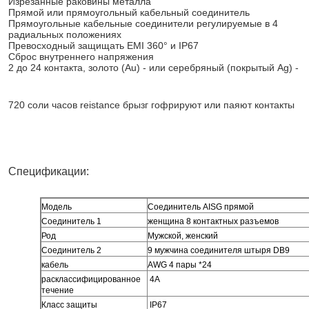
Изрезанные раковины металла
Прямой или прямоугольный кабельный соединитель
Прямоугольные кабельные соединители регулируемые в 4 
радиальных положениях
Превосходный защищать EMI 360° и IP67
Сброс внутреннего напряжения
2 до 24 контакта, золото (Au) - или серебряный (покрытый Ag) -
720 соли часов reistance брызг гофрируют или паяют контакты
Спецификации:
Модель
Соединитель AISG прямой
Соединитель 1
женщина 8 контактных разъемов
Род
Мужской, женский
Соединитель 2
9 мужчина соединителя штыря DB9
кабель
AWG 4 пары *24
расклассифицированное
4A
течение
Класс защиты
IP67