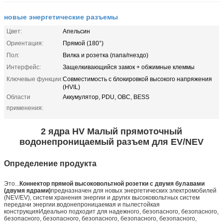
новые энергетические разъемы
Цвет:
Апельсин
Ориентация:
Прямой (180°)
Пол:
Вилка и розетка (папа/гнездо)
Интерфейс:
Защелкивающийся замок + обжимные клеммы
Ключевые функции:
Совместимость с блокировкой высокого напряжения
(HVIL)
Области
Аккумулятор, PDU, OBC, BESS
применения:
2 ядра HV Малый прямоточный
водонепроницаемый разъем для EV/NEV
Определение продукта
Это...
Коннектор прямой высоковольтной розетки с двумя булавами
(двумя ядрами)
предназначен для новых энергетических электромобилей
(NEV/EV), систем хранения энергии и других высоковольтных систем
передачи энергии.водонепроницаемая и пылестойкая
конструкцияИдеально подходит для надежного, безопасного, безопасного,
безопасного, безопасного, безопасного, безопасного, безопасного,