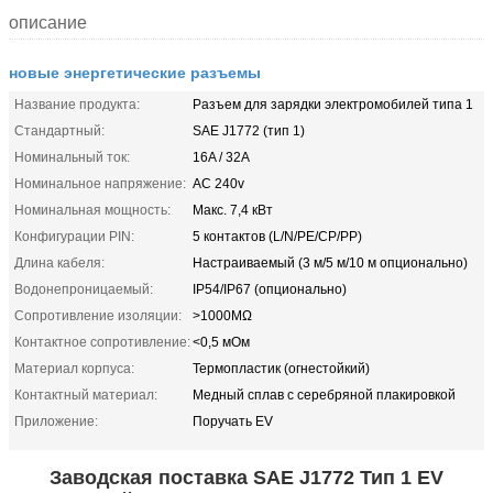
описание
новые энергетические разъемы
Название продукта:
Разъем для зарядки электромобилей типа 1
Стандартный:
SAE J1772 (тип 1)
Номинальный ток:
16A / 32A
Номинальное напряжение:
AC 240v
Номинальная мощность:
Макс. 7,4 кВт
Конфигурации PIN:
5 контактов (L/N/PE/CP/PP)
Длина кабеля:
Настраиваемый (3 м/5 м/10 м опционально)
Водонепроницаемый:
IP54/IP67 (опционально)
Сопротивление изоляции:
>1000MΩ
Контактное сопротивление:
<0,5 мОм
Материал корпуса:
Термопластик (огнестойкий)
Контактный материал:
Медный сплав с серебряной плакировкой
Приложение:
Поручать EV
Заводская поставка SAE J1772 Тип 1 EV