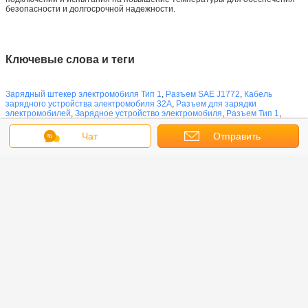
безопасности и долгосрочной надежности.
Ключевые слова и теги
Зарядный штекер электромобиля Тип 1
,
Разъем SAE J1772
,
Кабель
зарядного устройства электромобиля 32А
,
Разъем для зарядки
электромобилей
,
Зарядное устройство электромобиля
,
Разъем Тип 1
,
Штекер SAE J1772
,
Зарядный пистолет электромобиля Тип 1
,
Зарядный
штекер электромобиля AC
Чат
Отправить
запрос
Руководство по запросу
Ищете надежного поставщика разъемов для зарядки электромобилей?
Свяжитесь с нами прямо сейчас для получения образцов, информации о
ценах и решений OEM.
Type 2 EV charging cable 32A
Бирки:
,
3-phase electric vehicle charger 22kW
,
IEC 62196-2 EVSE plug 16A
Получить лучшую цену для