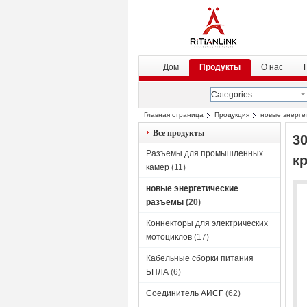
Дом
Продукты
О нас
Categories
Главная страница
Продукция
новые энерге
(красный/черный)
Все продукты
3
Разъемы для промышленных
к
камер
(11)
новые энергетические
разъемы
(20)
Коннекторы для электрических
мотоциклов
(17)
Кабельные сборки питания
БПЛА
(6)
Соединитель АИСГ
(62)