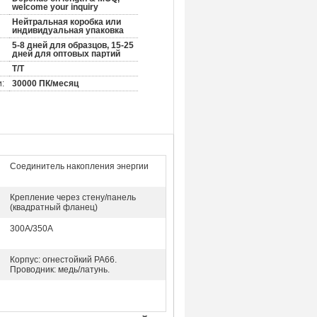
welcome your inquiry
Нейтральная коробка или
индивидуальная упаковка
5-8 дней для образцов, 15-25
дней для оптовых партий
Т/Т
:
30000 ПК/месяц
Соединитель накопления энергии
Крепление через стену/панель
(квадратный фланец)
300А/350А
Корпус: огнестойкий PA66.
Проводник: медь/латунь.