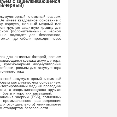
азъем с защелкивающейся
й/черный)
аккумуляторный клеммный разъем,
Он имеет квадратное основание с
нку корпуса, цельный медный или
юся круглую защитную крышку для
асном (положительный) и черном
льно подходит для безопасного,
емах, где кабели проходят через
лок для литиевых батарей, разъем
елкивающаяся крышка аккумулятора,
, красно-черный аккумуляторный
реборки, разъем для аккумулятора
тоянного тока
квозной аккумуляторный клеммный
ьбовым металлическим основанием,
Интегрированный медный проводник
сти, а защелкивающаяся круглая
 брызг и коротких замыканий.
ранения энергии (ESS), солнечных
 и промышленного распределения
 для отрицательного) минимизирует
им стандартам безопасности.