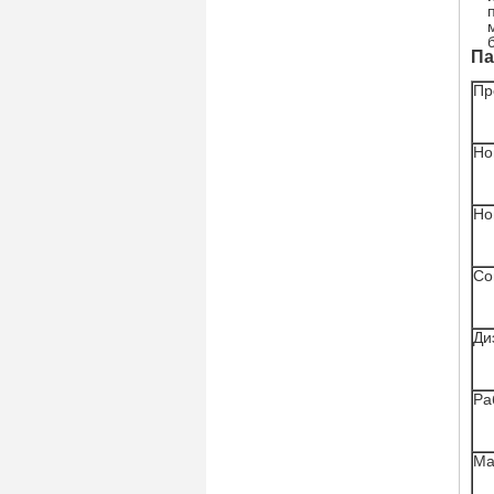
Па
Пр
Но
Но
Со
Ди
Ра
Ма