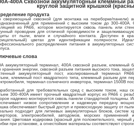
00A-400A Сквозной аккумуляторный клеммный р
круглой защитной крышкой (красны
ределение продукта
о сверхмощный сквозной (для монтажа на переборке/панели) 
едназначенный для применений с высоким током до 300-400А. 
оляцией из PA66, которое монтируется сквозь панель или сте
тунный проводник для отличной проводимости и защелкивающу
щиты от пыли, влаги и случайного контакта. Доступен в кр
трицательный) цветах для идентификации полярности. Идеа
офессионального распределения питания в аккумуляторных сист
пуса.
лючевые слова
0А аккумуляторный терминал, 400А сквозной разъем, клеммный б
я хранения энергии, сквозной разъем питания высокого тока, защ
стенный аккумуляторный пост, изолированный терминал PA66
зъем, клеммный пост квадратного типа, клеммный разъем для пе
ектромобиля, терминал солнечного инвертора, терминал 1500В пос
зработанный для требовательных сред с высоким током, наш с
зъем 300-400А имеет прочный квадратный корпус из PA66 с рез
торое надежно монтируется сквозь панели стандартной толщины. 
еспечивает низкое сопротивление и надежную передачу мощно
ышка обеспечивает быстрый доступ и превосходную защиту от пыли,
еально подходит для литиевых аккумуляторных блоков, систем х
верторов, электромобилей, автодомов, морских применений
тания. Цветовая кодировка (красный для положительного, черный
ибки при установке, а огнестойкие материалы соответствуют строг