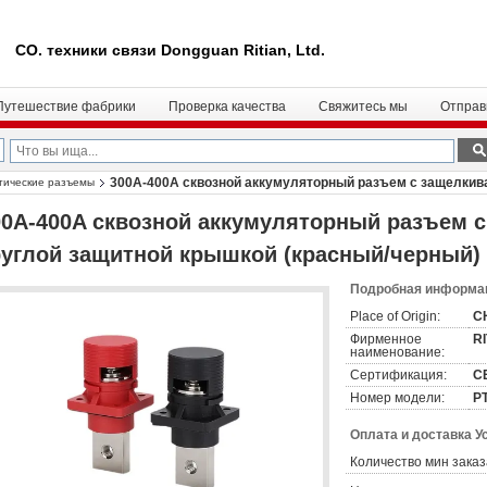
CO. техники связи Dongguan Ritian, Ltd.
Путешествие фабрики
Проверка качества
Свяжитесь мы
Отправ
300A-400A сквозной аккумуляторный разъем с защелки
тические разъемы
00A-400A сквозной аккумуляторный разъем 
руглой защитной крышкой (красный/черный)
Подробная информац
Place of Origin:
C
Фирменное
R
наименование:
Сертификация:
C
Номер модели:
Р
Оплата и доставка У
Количество мин заказ