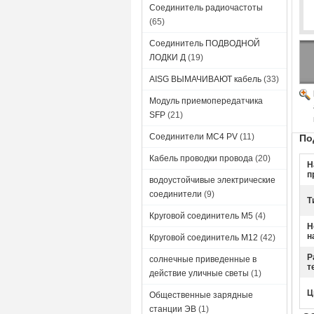
Соединитель радиочастоты
(65)
Соединитель ПОДВОДНОЙ
ЛОДКИ Д
(19)
AISG ВЫМАЧИВАЮТ кабель
(33)
Модуль приемопередатчика
SFP
(21)
Соединители MC4 PV
(11)
По
Кабель проводки провода
(20)
Н
п
водоустойчивые электрические
соединители
(9)
Т
Круговой соединитель M5
(4)
Н
н
Круговой соединитель М12
(42)
Р
солнечные приведенные в
т
действие уличные светы
(1)
Ц
Общественные зарядные
станции ЭВ
(1)