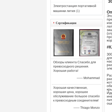
3
Электростанция портативной
машинки лития
(1)
Оп
Эт
пр
из
Сертификация
ла
за
(о
пр
кор
#К
30
дл
на
Обзоры клиента Спасибо для
ра
превосходного решения.
эл
Хорошая работа!
Ра
—— Mohammad
ра
ко
об
Хорошая качественная,
кр
хорошая цена, хорошее
Ид
ин
обслуживание большое спасибо
пи
к превосходным соединителям!
ош
—— Thiago Monzo