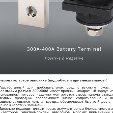
льзовательское описание (подробное и привлекательное):
Разработанный для требовательных сред с высоким током
клеммный разъем 300-400А
имеет прочный квадратный корпус и
основанием, которое надежно монтируется сквозь панели станд
медный проводник обеспечивает низкое сопротивление и н
защелкивающаяся круглая крышка обеспечивает быстрый доступ
брызг и коротких замыканий.
Идеально подходит для литиевых аккумуляторных блоков, систем 
инверторов, электромобилей, автодомов, морских применений