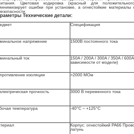
питания. Цветовая кодировка (красный для положительног
минимизирует ошибки при установке, а огнестойкие материалы 
безопасности.
раметры Технические детали:
едмет
Спецификация
минальное напряжение
1500В постоянного тока
минальный ток
150А / 200А / 300А / 350А / 600А
зависимости от модели)
противление изоляции
>2000 МОм
электрическая прочность
3000 В переменного тока
бочая температура
-40°C ~ +125°C
териал
Корпус: огнестойкий PA66 Прово
латунь