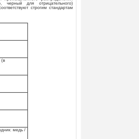
о, черный для отрицательного)
соответствуют строгим стандартам
 (в
дник: медь /