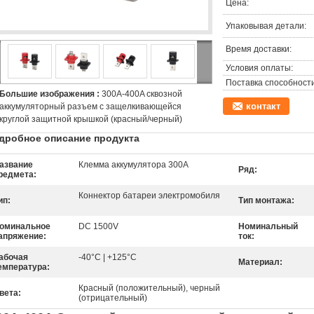
Цена:
Упаковывая детали:
Время доставки:
Условия оплаты:
Поставка способности
Большие изображения :
300A-400A сквозной
контакт
аккумуляторный разъем с защелкивающейся
круглой защитной крышкой (красный/черный)
дробное описание продукта
азвание
Клемма аккумулятора 300А
Ряд:
редмета:
Коннектор батареи электромобиля
ип:
Тип монтажа:
оминальное
DC 1500V
Номинальный
апряжение:
ток:
абочая
-40°C | +125°C
Материал:
емпература:
Красный (положительный), черный
вета:
(отрицательный)