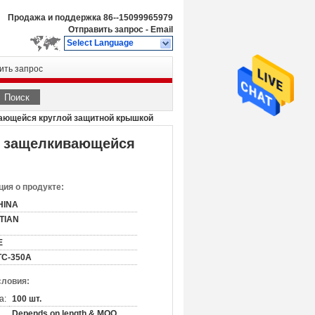
Продажа и поддержка
86--15099965979
Отправить запрос
-
Email
Select Language
ить запрос
Поиск
вающейся круглой защитной крышкой
с защелкивающейся
ия о продукте:
HINA
ITIAN
E
ТС-350А
словия:
а:
100 шт.
Depends on length & MOQ,