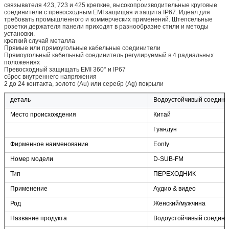
связывателя 423, 723 и 425 крепкие, высокопроизводительные круговые
соединители с превосходным EMI защищая и защита IP67. Идеал для
требовать промышленного и коммерческих применений. Штепсельные
розетки держателя панели приходят в разнообразие стили и методы
установки.
крепкий случай металла
Прямые или прямоугольные кабельные соединители
Прямоугольный кабельный соединитель регулируемый в 4 радиальных
положениях
Превосходный защищать EMI 360° и IP67
сброс внутреннего напряжения
2 до 24 контакта, золото (Au) или серебр (Ag) покрыли
деталь
Водоустойчивый соедини
Место происхождения
Китай
Гуандун
Фирменное наименование
Eonly
Номер модели
D-SUB-FM
Тип
ПЕРЕХОДНИК
Применение
Аудио & видео
Род
Женский/мужчина
Название продукта
Водоустойчивый соедини