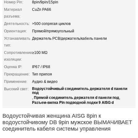
Номер Pin:
8pin/9pin/15pin
Материал
CuZn PA66
разъема:
Деятельность:
>500 сопрягая циклов
Ориентация:
Прямой/прямоугольный
Устанавливать
Держатель PCB/держатель/кабель панели
тип:
Сопротивление
≥100 MΩ
изоляции:
Оценка IP:
IP67 / IP68
Прекращение:
Тип припоя
Применение:
Аудио & видео
Водоустойчивый соединитель держателя d панели
Высокий свет:
под
Прямой соединитель держателя d панели под
,
,
Разъем-вилка Pin подводной лодки 9 AISG d
Водоустойчивая женщина AISG 8pin к
водоустойчивому DB 9pin мужское ВЫМАЧИВАЕТ
соединитель кабеля системы управления