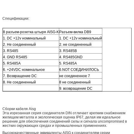
Спецификации:
8 разъем-розетка штыря AISG-K
Разъем-вилка DB9
1. DC +12v номинальный
1. DC +12v номинальный
2. Не соединенный
2. не соединенный
3. RS485
3. RS485B
4. GND RS485
4. RS485GND
5. RS485A
5. RS485A
6. +24VDC номинальное
6.NOT СОЕДИНИЛОСЬ
7. Возвращение DC
не соединенное 7
8. Не соединенный
8 не соединенный
9. возвращение DC
Сборки кабеля Aisg
Эта изрезанная серия соединителя DIN отличает крепким снабжением
жилищем металла и экологическая оценка IP67, делая им идеальное
решение для обеспечения соединений силы и сигнала uncompromised в
жестких окружающих средах и промышленных применениях.
Высококачественные эквиваленты AISG к соединителям серии