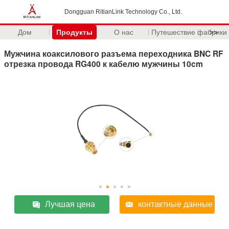
Dongguan RitianLink Technology Co., Ltd.
Дом
Продукты
О нас
Путешествие фабрики
>>
Мужчина коаксилового разъема переходника BNC RF
отрезка провода RG400 к кабелю мужчины 10cm
Лучшая цена
контактные данные