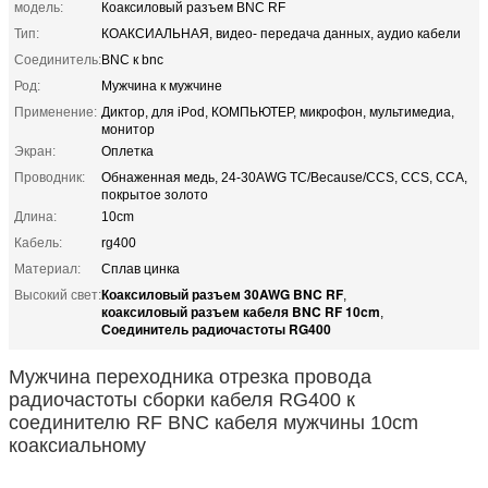
модель:
Коаксиловый разъем BNC RF
Тип:
КОАКСИАЛЬНАЯ, видео- передача данных, аудио кабели
Соединитель:
BNC к bnc
Род:
Мужчина к мужчине
Применение:
Диктор, для iPod, КОМПЬЮТЕР, микрофон, мультимедиа,
монитор
Экран:
Оплетка
Проводник:
Обнаженная медь, 24-30AWG TC/Because/CCS, CCS, CCA,
покрытое золото
Длина:
10cm
Кабель:
rg400
Материал:
Сплав цинка
Коаксиловый разъем 30AWG BNC RF
Высокий свет:
,
коаксиловый разъем кабеля BNC RF 10cm
,
Соединитель радиочастоты RG400
Мужчина переходника отрезка провода
радиочастоты сборки кабеля RG400 к
соединителю RF BNC кабеля мужчины 10cm
коаксиальному