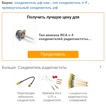
соединитель рф сма
тип соединитель n rf
Бирки:
,
,
прямоугольный соединитель рф
Получить лучшую цену для
Тип женское RCA n 4
соединителей радиочастоты
фланца отверстия К BNC SMA
коаксиальному
Продолжать
Соединитель радиочастоты
Больше
на n к
Перегородка
Мужчина IPEX
Соединитель
Ульт
однику
кабельного
U.FL к
радиочастоты
низкопро
ового
соединителя
соединителя
плакировкой
привяз
ъема
SMA женская
радиочастоты
золота или
мужчин