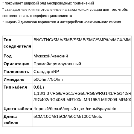
* покрывает широкий ряд беспроводных применений
* стандартные или изготовленные на заказ конфигурации для того чтобы
соотвествовать спецификациям клиента
* широкий диапазон вариантов и интерфейсов коаксиального кабеля
Тип
BNC/TNC/SMA/SMB/SSMB/SMC/SMP/f/n/MCX/MMCX/
соединителя
Род
Мужской/женский
Ориентация
Прямой/прямоугольный
Полярность
Стандарт/RP
Импеданс
50Ohm/75Ohm
Тип кабеля
0.81 /
1,13/1,37/RG6/RG11/RG58/RG59/RG141/RG142/
/RG402/RG405/LMR100/LMR195/LMR200/LMR400/
Цвета кабеля
Черный/белый/серый цвет/синь/Браун/etc
Длина
5CM/10CM/15CM/50CM/100CM/etc
кабеля