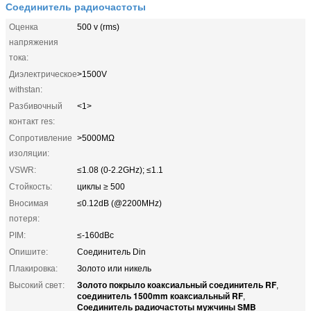
Соединитель радиочастоты
Оценка
500 v (rms)
напряжения
тока:
Диэлектрическое
>1500V
withstan:
Разбивочный
<1>
контакт res:
Сопротивление
>5000MΩ
изоляции:
VSWR:
≤1.08 (0-2.2GHz); ≤1.1
Стойкость:
циклы ≥ 500
Вносимая
≤0.12dB (@2200MHz)
потеря:
PIM:
≤-160dBc
Опишите:
Соединитель Din
Плакировка:
Золото или никель
Золото покрыло коаксиальный соединитель RF
Высокий свет:
,
соединитель 1500mm коаксиальный RF
,
Соединитель радиочастоты мужчины SMB