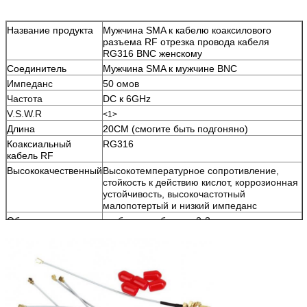
Название продукта
Мужчина SMA к кабелю коаксилового
разъема RF отрезка провода кабеля
RG316 BNC женскому
Соединитель
Мужчина SMA к мужчине BNC
Импеданс
50 омов
Частота
DC к 6GHz
V.S.W.R
<1>
Длина
20CM (смогите быть подгоняно)
Коаксиальный
RG316
кабель RF
Высококачественный
Высокотемпературное сопротивление,
стойкость к действию кислот, коррозионная
устойчивость, высокочастотный
малопотертый и низкий импеданс
Образец
свободные образцы 2-3pcs
Упаковка
Упаковка сумки PE оптовая