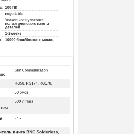
словия:
а:
100 ПК
negotiable
Упаковывая упаковка
полиэтиленового пакета
деталей
1-2weeks
:
10000 блок/блоков в месяц
Sun Communication
ие:
RG58, RG174, RG178,
50 омов
500 v (rms)
тока:
й
<1>
тель винта BNC Solderless
,