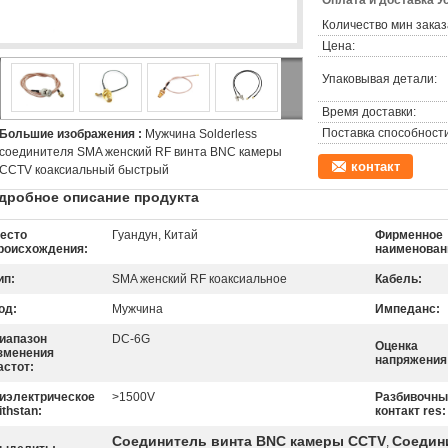
Оплата и доставка У
Количество мин заказ
Цена:
Упаковывая детали:
Время доставки:
Поставка способности
Большие изображения :
Мужчина Solderless
соединителя SMA женский RF винта BNC камеры
контакт
CCTV коаксиальный быстрый
дробное описание продукта
есто
Гуандун, Китай
Фирменное
роисхождения:
наименован
ип:
SMA женский RF коаксиальное
Кабель:
од:
Мужчина
Импеданс:
иапазон
DC-6G
Оценка
зменения
напряжения 
астот:
иэлектрическое
>1500V
Разбивочны
ithstan:
контакт res:
Соединитель винта BNC камеры CCTV
Соедини
,