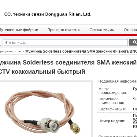
CO. техники связи Dongguan Ritian, Ltd.
Путешествие фабрики
Проверка качества
Свяжитесь мы
Отправ
Мужчина Solderless соединителя SMA женский RF винта B
 радиочастоты
ужчина Solderless соединителя SMA женски
CTV коаксиальный быстрый
Подробная информац
Место
Гу
происхождения:
Фирменное
S
наименование:
Сертификация:
U
П
у
Номер модели:
S
R