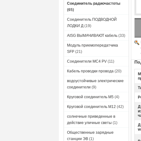
Соединитель радиочастоты
(65)
Соединитель ПОДВОДНОЙ
ЛОДКИ Д
(19)
AISG ВЫМАЧИВАЮТ кабель
(33)
Модуль приемопередатчика
SFP
(21)
Соединители MC4 PV
(11)
По
Кабель проводки провода
(20)
М
п
водоустойчивые электрические
соединители
(9)
Т
Круговой соединитель M5
(4)
Р
Круговой соединитель М12
(42)
Д
и
ч
солнечные приведенные в
действие уличные светы
(1)
Д
w
Общественные зарядные
станции ЭВ
(1)