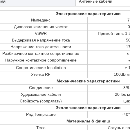
Имя
Антенные кабели
Электрические характеристики
Импеданс
7
Диапазон изменения частот
VSWR
Прямой тип ≤ 1.
Выдерживая напряжение тока
50
Напряжение тока деятельности
17
Разбивочное контактное сопротивление
≤
Наружное контактное сопротивление
Сопротивление Insultation
≥ 
Утечка RF
100dB 
Механические характеристики
Соединение
3/8
Удерживание кабеля
20 lbs 
Стойкость (сопрягать)
цик
Экологические характеристики
Ряд Temprature
-40°
Материалы & финиш
Тело
Латунь с п