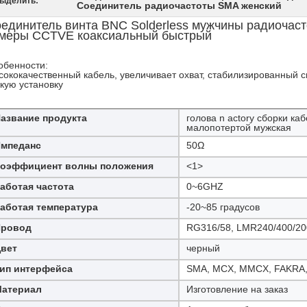
ыделить:
Соединитель радиочастоты SMA женский
единитель винта BNC Solderless мужчины радиочас
меры CCTVE коаксиальный быстрый
обенности:
сококачественный кабель, увеличивает охват, стабилизированный с
гкую установку
азвание продукта
голова n actory сборки ка
малопотертой мужская
мпеданс
50Ω
оэффициент волны положения
<1>
аботая частота
0~6GHZ
аботая температура
-20~85 градусов
Провод
RG316/58, LMR240/400/20
вет
черный
ип интерфейса
SMA, MCX, MMCX, FAKRA, 
атериал
Изготовление на заказ