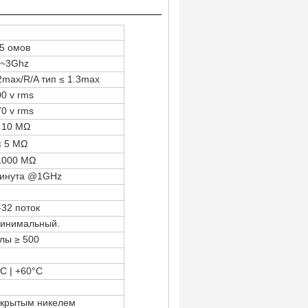
5 омов
0~3Ghz
2max/R/A тип ≤
1.3max
0 v rms
0 v rms
 10 MΩ
≤ 5 MΩ
1000 MΩ
минута @1GHz
-32 поток
минимальный.
лы ≥ 500
C | +60°C
окрытым никелем