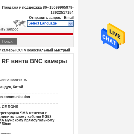
Продажа и поддержка
86--15099965979-
13922517154
Отправить запрос
-
Email
Select Language
ить запрос
Поиск
NC камеры CCTV коаксиальный быстрый
й RF винта BNC камеры
ия о продукте:
андун, Китай
un communication
L CE ROHS
ерегородка SMA женская к
длинительному кабелю RG58
MA мужскому прямоугольному
F 50cm