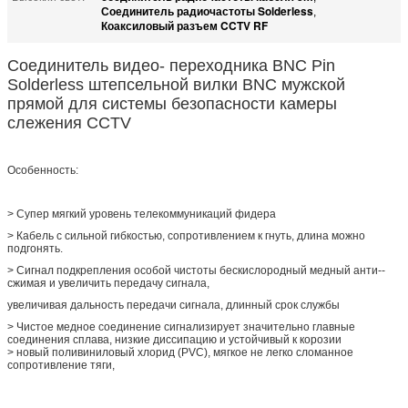
Соединитель радиочастоты Solderless
,
Коаксиловый разъем CCTV RF
Соединитель видео- переходника BNC Pin
Solderless штепсельной вилки BNC мужской
прямой для системы безопасности камеры
слежения CCTV
Особенность:
> Супер мягкий уровень телекоммуникаций фидера
> Кабель с сильной гибкостью, сопротивлением к гнуть, длина можно
подгонять.
> Сигнал подкрепления особой чистоты бескислородный медный анти--
сжимая и увеличить передачу сигнала,
увеличивая дальность передачи сигнала, длинный срок службы
> Чистое медное соединение сигнализирует значительно главные
соединения сплава, низкие диссипацию и устойчивый к корозии
> новый поливиниловый хлорид (PVC), мягкое не легко сломанное
сопротивление тяги,