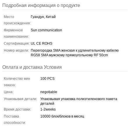
Подробная информация о продукте
Место
Гуандун, Китай
происхождения:
Фирменное
Sun communication
наименование:
Сертификация:
UL CE ROHS
Номер модели:
Перегородка SMA женская к удлинительному кабелю
RG58 SMA мужскому прямоугольному RF 50cm
Оплата и доставка Условия
Количество мин
100 PCS
заказа:
Цена:
negotiable
Упаковывая детали:
Упаковывая упаковка полиэтиленового пакета
деталей
Время доставки:
1-2weeks
Поставка
10000 блок/блоков в месяц
способности: