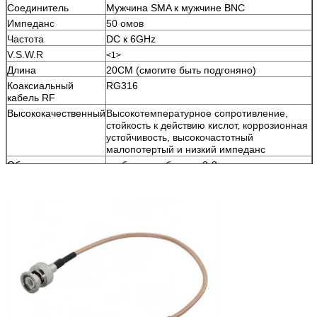
Соединитель
Мужчина SMA к мужчине BNC
Импеданс
50 омов
Частота
DC к 6GHz
V.S.W.R
<1>
Длина
20CM (смогите быть подгоняно)
Коаксиальный
RG316
кабель RF
Высококачественный
Высокотемпературное сопротивление,
стойкость к действию кислот, коррозионная
устойчивость, высокочастотный
малопотертый и низкий импеданс
Образец
свободные образцы 2-3pcs
Упаковка
Упаковка сумки PE оптовая