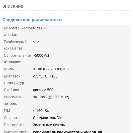
описание
Соединитель радиочастоты
Диэлектрическое
>1500V
withstan:
Разбивочный
<1>
контакт res:
Сопротивление
>5000MΩ
изоляции:
VSWR:
≤1.08 (0-2.2GHz); ≤1.1
Диапазон
-55 ℃ ℃~+165
температур:
Стойкость:
циклы ≥ 500
Вносимая
≤0.12dB (@2200MHz)
потеря:
PIM:
≤-160dBc
Опишите:
Соединитель Din
Плакировка:
Золото или никель
соединитель радиочастоты кабеля 3m
Высокий свет:
,