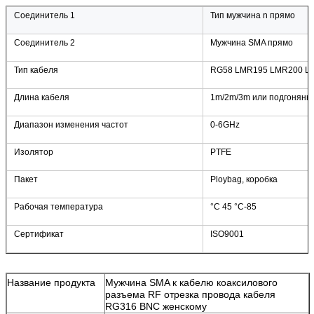
Соединитель 1
Тип мужчина n прямо
Соединитель 2
Мужчина SMA прямо
Тип кабеля
RG58 LMR195 LMR200 LM
Длина кабеля
1m/2m/3m или подгонянн
Диапазон изменения частот
0-6GHz
Изолятор
PTFE
Пакет
Ploybag, коробка
Рабочая температура
°C 45 °C-85
Сертификат
ISO9001
Название продукта
Мужчина SMA к кабелю коаксилового
разъема RF отрезка провода кабеля
RG316 BNC женскому