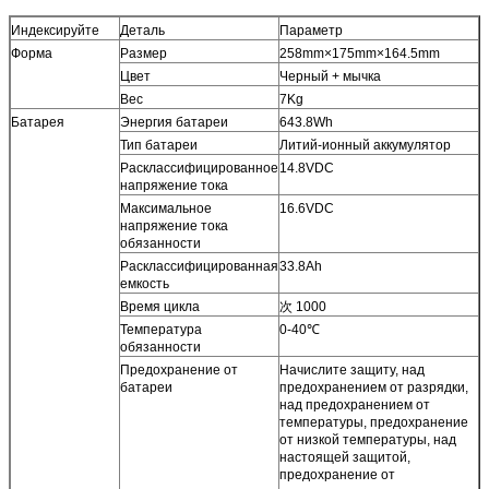
Индексируйте
Деталь
Параметр
Форма
Размер
258mm×175mm×164.5mm
Цвет
Черный + мычка
Вес
7Kg
Батарея
Энергия батареи
643.8Wh
Тип батареи
Литий-ионный аккумулятор
Расклассифицированное
14.8VDC
напряжение тока
Максимальное
16.6VDC
напряжение тока
обязанности
Расклассифицированная
33.8Ah
емкость
Время цикла
次 1000
Температура
0-40℃
обязанности
Предохранение от
Начислите защиту, над
батареи
предохранением от разрядки,
над предохранением от
температуры, предохранение
от низкой температуры, над
настоящей защитой,
предохранение от