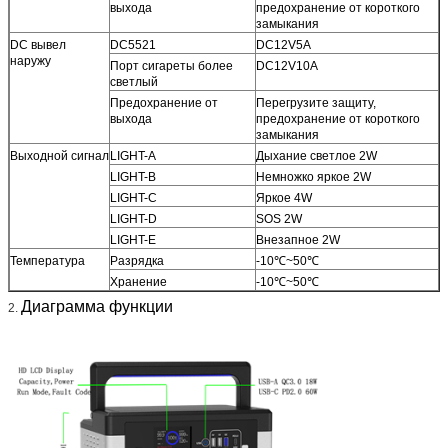
выхода
предохранение от короткого
замыкания
DC вывел
DC5521
DC12V5A
наружу
Порт сигареты более
DC12V10A
светлый
Предохранение от
Перегрузите защиту,
выхода
предохранение от короткого
замыкания
Выходной сигнал
LIGHT-A
Дыхание светлое 2W
LIGHT-B
Немножко яркое 2W
LIGHT-C
Яркое 4W
LIGHT-D
SOS 2W
LIGHT-E
Внезапное 2W
Температура
Разрядка
-10℃~50℃
Хранение
-10℃~50℃
Диаграмма функции
2.