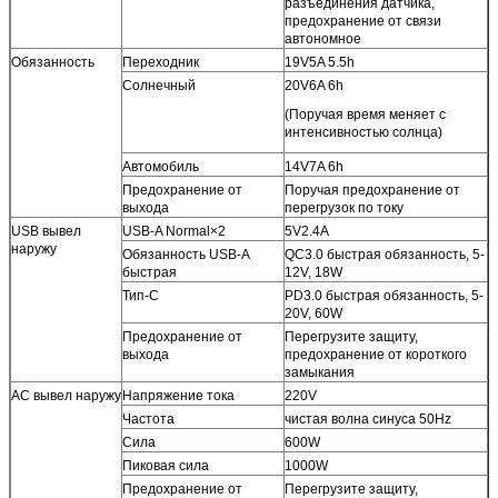
разъединения датчика,
предохранение от связи
автономное
Обязанность
Переходник
19V5A 5.5h
Солнечный
20V6A 6h
(Поручая время меняет с
интенсивностью солнца)
Автомобиль
14V7A 6h
Предохранение от
Поручая предохранение от
выхода
перегрузок по току
USB вывел
USB-A Normal×2
5V2.4A
наружу
Обязанность USB-A
QC3.0 быстрая обязанность, 5-
быстрая
12V, 18W
Тип-C
PD3.0 быстрая обязанность, 5-
20V, 60W
Предохранение от
Перегрузите защиту,
выхода
предохранение от короткого
замыкания
AC вывел наружу
Напряжение тока
220V
Частота
чистая волна синуса 50Hz
Сила
600W
Пиковая сила
1000W
Предохранение от
Перегрузите защиту,