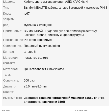
Модель:
Кабель системы управления ASID КРАСНЫЙ
Тип:
ВЫМАЧИВАЙТЕ кабель, штырь 8 женский к мужскому PIN 8
Класс
ip67
защиты:
род:
мужчина к женщине
Применение:
ВЫМАЧИВАЙТЕ удаленную электрическую систему
наклона, atenna, систему инфраструктуры
Прекращение:
Pin паяя, гофрирует
Соединение:
Продетый нитку coulpling
Контакт:
штырь 8
Материал
покрытое золото
контакта:
Материал
Цинк сплавляет с nikelplated
тела:
Сопрягать:
500 раз
Диаметр
≤5.0mm-≤8.5mm
кабеля:
Зарядная станция портативной машинки 18650 клеток
Высокий свет:
,
электростанция черни 750В