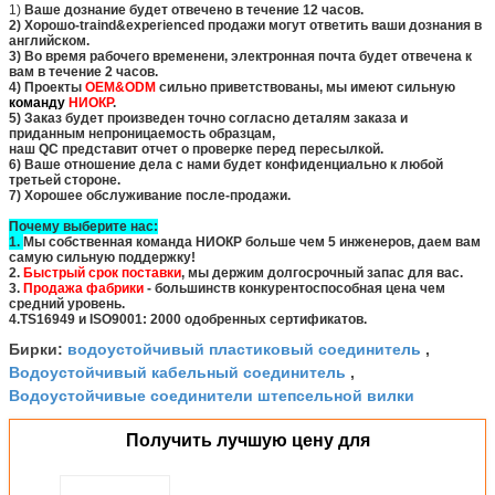
1)
Ваше дознание будет отвечено в течение 12 часов.
2) Хорошо-traind&experienced продажи могут ответить ваши дознания в
английском.
3) Во время рабочего временени, электронная почта будет отвечена к
вам в течение 2 часов.
4) Проекты
OEM&ODM
сильно приветствованы, мы имеют сильную
команду
НИОКР
.
5) Заказ будет произведен точно согласно деталям заказа и
приданным непроницаемость образцам,
наш QC представит отчет о проверке перед пересылкой.
6) Ваше отношение дела с нами будет конфиденциально к любой
третьей стороне.
7) Хорошее обслуживание после-продажи.
Почему выберите нас:
1.
Мы собственная команда НИОКР больше чем 5 инженеров, даем вам
самую сильную поддержку!
2.
Быстрый срок поставки
, мы держим долгосрочный запас для вас.
3.
Продажа фабрики
- большинств конкурентоспособная цена чем
средний уровень.
4.TS16949 и ISO9001: 2000 одобренных сертификатов.
водоустойчивый пластиковый соединитель
Бирки:
,
Водоустойчивый кабельный соединитель
,
Водоустойчивые соединители штепсельной вилки
Получить лучшую цену для