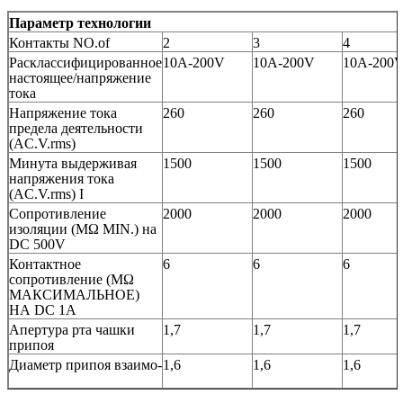
Параметр технологии
Контакты NO.of
2
3
4
Расклассифицированное
10A-200V
10A-200V
10A-200
настоящее/напряжение
тока
Напряжение тока
260
260
260
предела деятельности
(AC.V.rms)
Минута выдерживая
1500
1500
1500
напряжения тока
(AC.V.rms) I
Сопротивление
2000
2000
2000
изоляции (MΩ MIN.) на
DC 500V
Контактное
6
6
6
сопротивление (MΩ
МАКСИМАЛЬНОЕ)
НА DC 1A
Апертура рта чашки
1,7
1,7
1,7
припоя
Диаметр припоя взаимо-
1,6
1,6
1,6