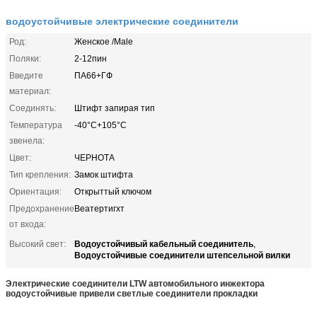
водоустойчивые электрические соединители
Род:
Женское /Male
Поляки:
2-12пин
Введите
ПА66+ГФ
материал:
Соединять:
Штифт запирая тип
Температура
-40°C+105°C
звенела:
Цвет:
ЧЕРНОТА
Тип крепления:
Замок штифта
Ориентация:
Открыттый ключом
Предохранение
Веатертигхт
от входа:
Водоустойчивый кабельный соединитель
Высокий свет:
,
Водоустойчивые соединители штепсельной вилки
Электрические соединители LTW автомобильного инжектора
водоустойчивые привели светлые соединители прокладки