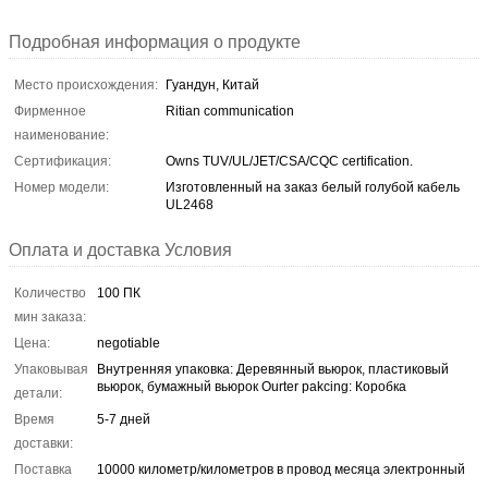
Подробная информация о продукте
Место происхождения:
Гуандун, Китай
Фирменное
Ritian communication
наименование:
Сертификация:
Owns TUV/UL/JET/CSA/CQC certification.
Номер модели:
Изготовленный на заказ белый голубой кабель
UL2468
Оплата и доставка Условия
Количество
100 ПК
мин заказа:
Цена:
negotiable
Упаковывая
Внутренняя упаковка: Деревянный вьюрок, пластиковый
вьюрок, бумажный вьюрок Ourter pakcing: Коробка
детали:
Время
5-7 дней
доставки:
Поставка
10000 километр/километров в провод месяца электронный