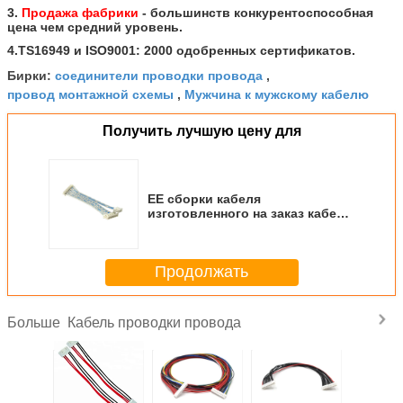
3.
Продажа фабрики
- большинств конкурентоспособная
цена чем средний уровень.
4.TS16949 и ISO9001: 2000 одобренных сертификатов.
соединители проводки провода
Бирки:
,
провод монтажной схемы
Мужчина к мужскому кабелю
,
Получить лучшую цену для
ЕЕ сборки кабеля
изготовленного на заказ кабеля
проводки провода UL2468
белое голубое/XHP для
принтера
Продолжать
Кабель проводки провода
Больше