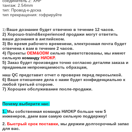
соединитель 2: XHP
тангаж: 2.54mm
тип: Провод-к-доска
тип прекращения: гофрируйте
Ваше дознание будет отвечено в течение 12 часов.
1)
2) Хорошо-traind&experienced продажи могут ответить
ваши дознания в английском.
3) Во время рабочего временени, электронная почта будет
отвечена к вам в течение 2 часов.
4) Проекты
OEM&ODM
сильно приветствованы, мы имеют
сильную
команду
НИОКР
.
5) Заказ будет произведен точно согласно деталям заказа и
приданным непроницаемость образцам,
наш QC представит отчет о проверке перед пересылкой.
6) Ваше отношение дела с нами будет конфиденциально к
любой третьей стороне.
7) Хорошее обслуживание после-продажи.
Почему выберите нас:
1.
Мы собственная команда НИОКР больше чем 5
инженеров, даем вам самую сильную поддержку!
2.
Быстрый срок поставки
, мы держим долгосрочный запас
для вас.