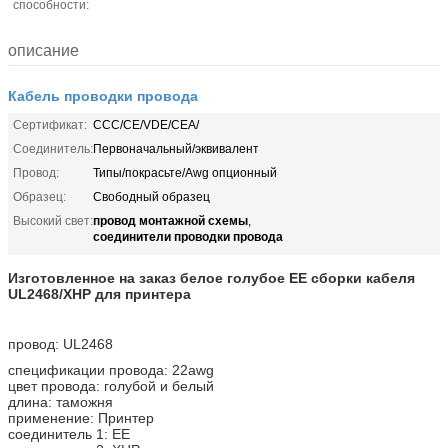
способности:
описание
Кабель проводки провода
Сертификат:
CCC/CE/VDE/CEA/
Соединитель:
Первоначальный/эквивалент
Провод:
Типы/покрасьте/Awg опционный
Образец:
Свободный образец
провод монтажной схемы
Высокий свет:
,
соединители проводки провода
Изготовленное на заказ белое голубое ЕЕ сборки кабеля
UL2468/XHP для принтера
провод: UL2468
спецификации провода: 22awg
цвет провода: голубой и белый
длина: таможня
применение: Принтер
соединитель 1: ЕЕ