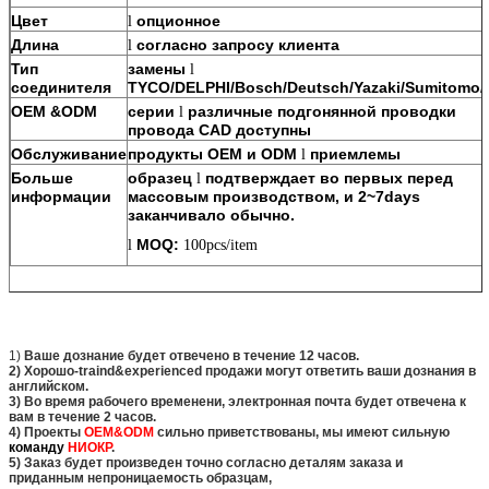
Цвет
опционное
l
Длина
согласно запросу клиента
l
Тип
замены
l
соединителя
TYCO/DELPHI/Bosch/Deutsch/Yazaki/Sumitomo/
OEM &ODM
серии
различные подгонянной проводки
l
провода CAD доступны
Обслуживание
продукты
OEM и ODM
приемлемы
l
Больше
образец
подтверждает во первых перед
l
информации
массовым производством, и 2~7days
заканчивало обычно.
MOQ:
l
100pcs/item
1)
Ваше дознание будет отвечено в течение 12 часов.
2) Хорошо-traind&experienced продажи могут ответить ваши дознания в
английском.
3) Во время рабочего временени, электронная почта будет отвечена к
вам в течение 2 часов.
4) Проекты
OEM&ODM
сильно приветствованы, мы имеют сильную
команду
НИОКР
.
5) Заказ будет произведен точно согласно деталям заказа и
приданным непроницаемость образцам,