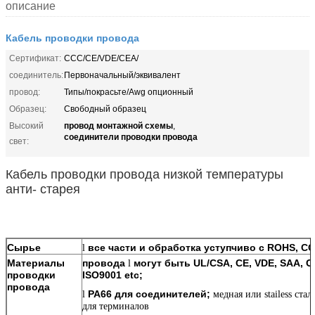
описание
Кабель проводки провода
Сертификат:
CCC/CE/VDE/CEA/
соединитель:
Первоначальный/эквивалент
провод:
Типы/покрасьте/Awg опционный
Образец:
Свободный образец
провод монтажной схемы
Высокий
,
соединители проводки провода
свет:
Кабель проводки провода низкой температуры
анти- старея
Сырье
все части и обработка уступчиво с ROHS, C
l
Материалы
провода
могут быть UL/CSA, CE, VDE, SAA, C
l
проводки
ISO9001 etc;
провода
PA66 для соединителей;
l
медная или stailess стал
для терминалов