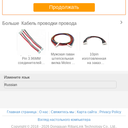
Продолжать
Кабель проводки провода
Больше
одка
Провод тангажа
Мужская гаван
10pin
1,27 тан
а ПЭ-АШ
Pin 3.96MM
штепсельная
изготовленная
пров
вязывает
соединителей 6
вилка Molex d
на заказ
монта
ерии
проводки
кабеля проводки
всеобщая
схем
х конца
провода JST VH
провода 4Pin к
монтажная
монта
ских для
VHR-6N для того
кабелю Splitter 4
схема,
схемы 2
Измените язык
 техник
чтобы связать
Pin/3Pin
автомобильный
IDC пл
проволокой
охладителей y
цвет
электри
Russian
соединитель
электрической
проводки
изготовленный
на заказ
Главная страница
|
О нас
|
Свяжитесь мы
|
Карта сайта
|
Privacy Policy
Взгляд настольного компьютера
Copyright © 2018 - 2026 Dongguan RitianLink Technology Co., Ltd..