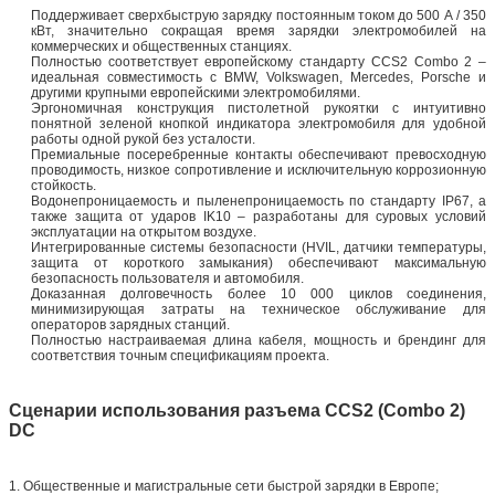
Поддерживает сверхбыструю зарядку постоянным током до 500 А / 350
кВт, значительно сокращая время зарядки электромобилей на
коммерческих и общественных станциях.
Полностью соответствует европейскому стандарту CCS2 Combo 2 –
идеальная совместимость с BMW, Volkswagen, Mercedes, Porsche и
другими крупными европейскими электромобилями.
Эргономичная конструкция пистолетной рукоятки с интуитивно
понятной зеленой кнопкой индикатора электромобиля для удобной
работы одной рукой без усталости.
Премиальные посеребренные контакты обеспечивают превосходную
проводимость, низкое сопротивление и исключительную коррозионную
стойкость.
Водонепроницаемость и пыленепроницаемость по стандарту IP67, а
также защита от ударов IK10 – разработаны для суровых условий
эксплуатации на открытом воздухе.
Интегрированные системы безопасности (HVIL, датчики температуры,
защита от короткого замыкания) обеспечивают максимальную
безопасность пользователя и автомобиля.
Доказанная долговечность более 10 000 циклов соединения,
минимизирующая затраты на техническое обслуживание для
операторов зарядных станций.
Полностью настраиваемая длина кабеля, мощность и брендинг для
соответствия точным спецификациям проекта.
Сценарии использования разъема CCS2 (Combo 2)
DC
1. Общественные и магистральные сети быстрой зарядки в Европе;