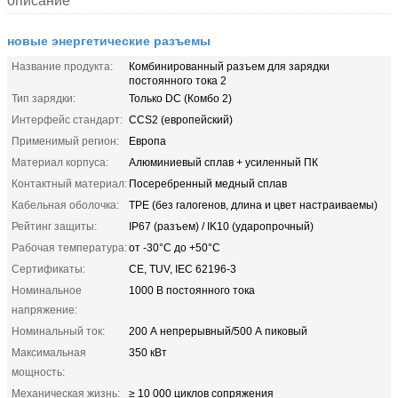
описание
новые энергетические разъемы
Название продукта:
Комбинированный разъем для зарядки
постоянного тока 2
Тип зарядки:
Только DC (Комбо 2)
Интерфейс стандарт:
CCS2 (европейский)
Применимый регион:
Европа
Материал корпуса:
Алюминиевый сплав + усиленный ПК
Контактный материал:
Посеребренный медный сплав
Кабельная оболочка:
TPE (без галогенов, длина и цвет настраиваемы)
Рейтинг защиты:
IP67 (разъем) / IK10 (ударопрочный)
Рабочая температура:
от -30°С до +50°С
Сертификаты:
CE, TUV, IEC 62196-3
Номинальное
1000 В постоянного тока
напряжение:
Номинальный ток:
200 А непрерывный/500 А пиковый
Максимальная
350 кВт
мощность:
Механическая жизнь:
≥ 10 000 циклов сопряжения