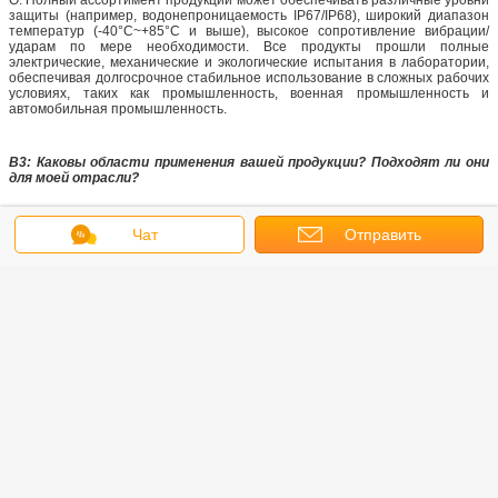
автомобильные системы, с экспортом в Северную/Южную Америку, Европу,
Восточную Азию и Юго-Восточную Азию.
Мы имеем сертификаты ISO 9001, IATF 16949, ISO 13485 и GJB 9001B, а
также квалификацию конфиденциальности класса III и лицензию на
производство вооружения для НИОКР. Опираясь на команду НИОКР из
более чем 30 человек с 7 национальными патентами, полную
промышленную цепочку и передовые испытательные лаборатории, мы
поставляем надежные, высококачественные продукты и комплексные
решения глобальным клиентам.
Чат
Отправить
запрос