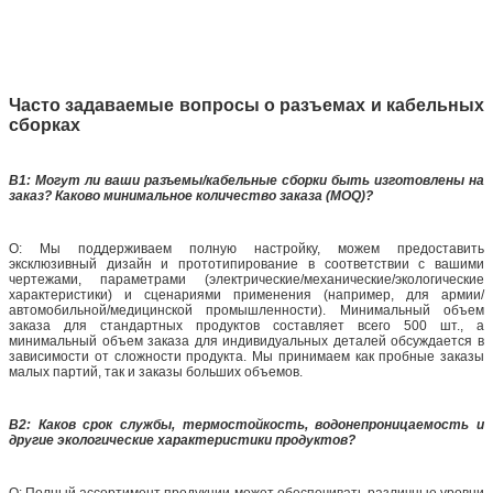
Dongguan Ritian Communication Technology Co., Ltd.
Основанная в январе 2009 года, Dongguan Ritian Communication
Technology Co., Ltd. является ведущим отечественным производителем
разъемов, специализирующимся на проектировании и разработке
решений для систем соединения, располагая производственными
мощностями площадью почти 2000 м².
Наш обширный портфель продуктов включает высокочастотные,
низкочастотные, оптоволоконные, промышленные и высокоскоростные
разъемы, а также полный спектр кабельных сборок, включая ВЧ,
сигнальные, силовые, оптоволоконные и автомобильные жгуты.
Большинство продуктов сертифицированы UL и TUV, полностью
соответствуют международным и отечественным отраслевым стандартам
IEC, обслуживая различные сектора, такие как связь данных,
промышленное управление, новая энергетика, медицинская электроника,
производство оборудования, аэрокосмическая промышленность и